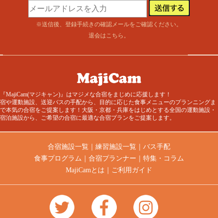
※送信後、登録手続きの確認メールをご確認ください。
退会はこちら
。
『MajiCam(マジキャン)』はマジメな合宿をまじめに応援します！
宿や運動施設、送迎バスの手配から、目的に応じた食事メニューのプランニングま
で本気の合宿をご提案します！大阪・京都・兵庫をはじめとする全国の運動施設・
宿泊施設から、ご希望の合宿に最適な合宿プランをご提案します。
合宿施設一覧
｜
練習施設一覧
｜
バス手配
食事プログラム
｜
合宿プランナー
｜
特集・コラム
MajiCamとは
｜
ご利用ガイド