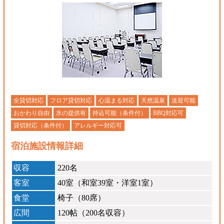
全貸切対応
フロア貸切対応
心温まる対応
天然温泉
送迎可能
おかわり自由
氷の提供有
持込可能（条件付）
BBQ対応可
貸切対応（条件付）
アレルギー対応可
宿泊施設情報詳細
収容
220名
客室
40室（和室39室・洋室1室）
食堂
椅子（80席）
広間
120帖（200名収容）