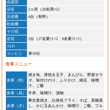
会議室
浴室
2ヵ所（20名用×2）
洗濯機
4台（有料）
乾燥機
その他
送迎
3台（27名乗り×2 9名乗り×1）
AED
コンビニ
車10分
食事メニュー
焼き魚、厚焼き玉子、きんぴら、野菜サラ
食事（朝）
ダ、味付けのり、ふりかけ、納豆、味噌
汁、ご飯
食事（昼）
牛丼、味噌汁、漬物
豚生姜焼き、白身魚フライ、そば、茶碗蒸
食事（夕）
し、かに玉あんかけ、味噌汁、ご飯、フル