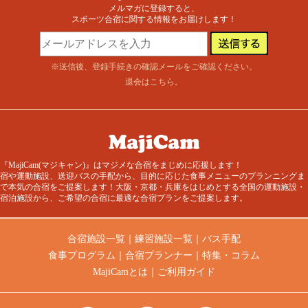
メルマガに登録すると、
スポーツ合宿に関する情報をお届けします！
※送信後、登録手続きの確認メールをご確認ください。
退会はこちら
。
『MajiCam(マジキャン)』はマジメな合宿をまじめに応援します！
宿や運動施設、送迎バスの手配から、目的に応じた食事メニューのプランニングま
で本気の合宿をご提案します！大阪・京都・兵庫をはじめとする全国の運動施設・
宿泊施設から、ご希望の合宿に最適な合宿プランをご提案します。
合宿施設一覧
｜
練習施設一覧
｜
バス手配
食事プログラム
｜
合宿プランナー
｜
特集・コラム
MajiCamとは
｜
ご利用ガイド