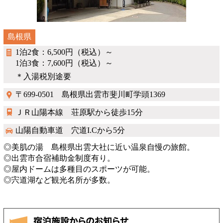
島根県
1泊2食：6,500円（税込）～
1泊3食：7,600円（税込）～
＊入湯税別途要
〒699-0501 島根県出雲市斐川町学頭1369
ＪＲ山陽本線 荘原駅から徒歩15分
山陽自動車道 穴道I.Cから5分
◎美肌の湯 島根県出雲大社に近い温泉自慢の旅館。
◎出雲市合宿補助金制度有り。
◎屋内ドームは多種目のスポーツが可能。
◎宍道湖など観光名所が多数。