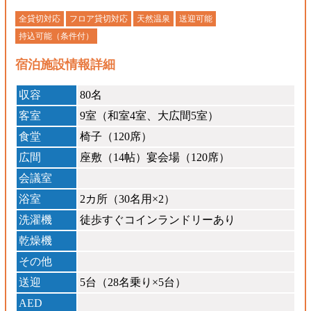
全貸切対応
フロア貸切対応
天然温泉
送迎可能
持込可能（条件付）
宿泊施設情報詳細
収容
80名
客室
9室（和室4室、大広間5室）
食堂
椅子（120席）
広間
座敷（14帖）宴会場（120席）
会議室
浴室
2カ所（30名用×2）
洗濯機
徒歩すぐコインランドリーあり
乾燥機
その他
送迎
5台（28名乗り×5台）
AED