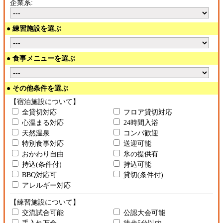
企業系:
● 練習施設を選ぶ
● 食事メニューを選ぶ
● その他条件を選ぶ
【宿泊施設について】
全貸切対応
フロア貸切対応
心温まる対応
24時間入浴
天然温泉
コンパ歓迎
特別食事対応
送迎可能
おかわり自由
氷の提供有
持込(条件付)
持込可能
BBQ対応可
貸切(条件付)
アレルギー対応
【練習施設について】
交流試合可能
公認大会可能