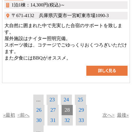
1泊1棟：14,300円(税込)～
〒671-4132 兵庫県宍粟市一宮町東市場1090-3
大自然に囲まれた中で充実した合宿のサポートを致しま
す。
屋外施設はナイター照明完備。
スポーツ後は、コテージでごゆっくりおくつろぎいただけ
ます。
また夕食にはBBQがオススメ。
...
23
24
25
26
27
28
29
«最初
<前へ
次へ>
最後»
30
31
32
33
...